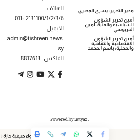
الهاتف :
مدير التحرير: يسرى المصري
2131100/1/2/3/6 -011
أمين تحرير الشؤون
السياسية والفنية: أمين
الايميل
الدريوسي
:admin@tishreen.news
أمين تحرير الشؤون
الاقتصادية والثقافية
.sy
والمحلية: باسم المحمد
الفاكس : 8817613
. Powered by imtyaz
أجواء صيفية حارة نسب