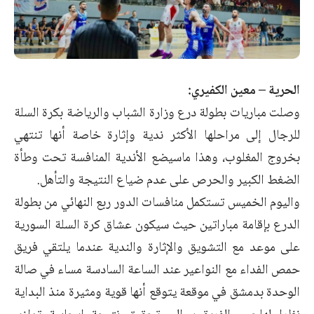
الحرية – معين الكفيري:
وصلت مباريات بطولة درع وزارة الشباب والرياضة بكرة السلة
للرجال إلى مراحلها الأكثر ندية وإثارة خاصة أنها تنتهي
بخروج المغلوب، وهذا ماسيضع الأندية المنافسة تحت وطأة
الضغط الكبير والحرص على عدم ضياع النتيجة والتأهل.
واليوم الخميس تستكمل منافسات الدور ربع النهائي من بطولة
الدرع بإقامة مباراتين حيث سيكون عشاق كرة السلة السورية
على موعد مع التشويق والإثارة والندية عندما يلتقي فريق
حمص الفداء مع النواعير عند الساعة السادسة مساء في صالة
الوحدة بدمشق في موقعة يتوقع أنها قوية ومثيرة منذ البداية