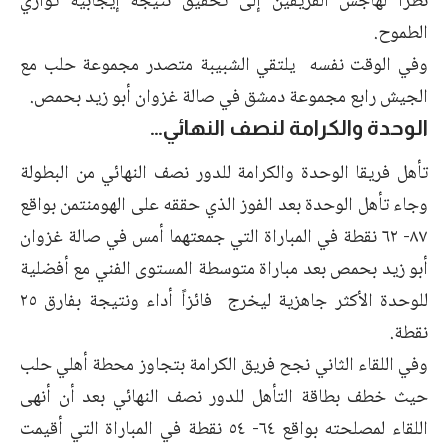
نظرا لهاجس الفريقين إلى تحقيق نتيجة إيجابية توازي
الطموح.
وفي الوقت نفسه يلتقي الشبيبة متصدر مجموعة حلب مع
الجيش رابع مجموعة دمشق في صالة غزوان أبو زيد بحمص.
الوحدة والكرامة لنصف النهائي…
تأهل فريقا الوحدة والكرامة للدور نصف النهائي من البطولة
وجاء تأهل الوحدة بعد الفوز الذي حققه على الهومنتمن بواقع
٨٧- ٦٢ نقطة في المباراة التي جمعتهما أمس في صالة غزوان
أبو زيد بحمص بعد مباراة متوسطة المستوى الفني مع أفضلية
للوحدة الأكثر جاهزية ليخرج فائزاً أداء ونتيجة بفارق ٢٥
نقطة.
وفي اللقاء الثاني نجح فريق الكرامة بتجاوز محطة أهلي حلب
حيث خطف بطاقة التأهل للدور نصف النهائي بعد أن أنهى
اللقاء لمصلحته بواقع ٦٤- ٥٤ نقطة في المباراة التي أقيمت