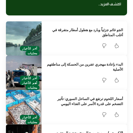
اكتشف المزيد..
الجو غائم جزئياً وبارد مع هطول أمطار متفرقة في
أغلب المناطق
آخر الأخبار
محليات
البدء بإعادة مهجري عفرين من الحسكة إلى مناطقهم
الأصلية
آخر الأخبار
أهم الأخبار
محليات
أسعار اللحوم ترتفع في الساحل السوري: تأثير
التضخم على قدرة الأسر على الغذاء اليومي
آخر الأخبار
محليات
(الكومجي).. بين ضرورة المهنة وجحود المجتمع