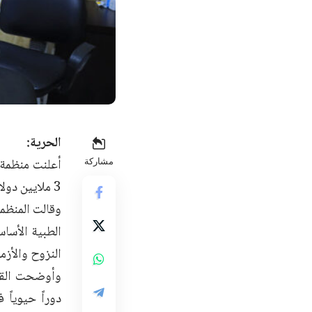
الحرية:
أعلنت منظمة 
مشاركة
3 ملايين دولار، لدعم ‏عمليات الرعاية الصحية في سوريا.‏
وقالت المنظمة
الطبية الأساس
النزوح والأزما
وأوضحت القائ
دوراً حيوياً