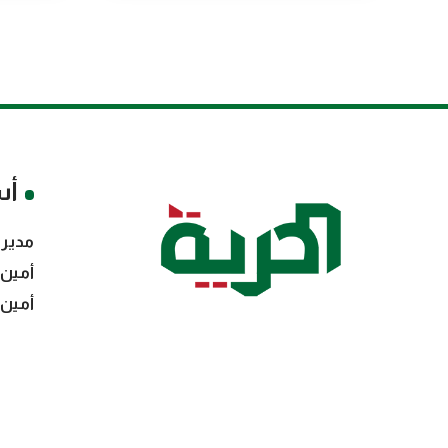
أس
مدير 
أمين 
أمين 