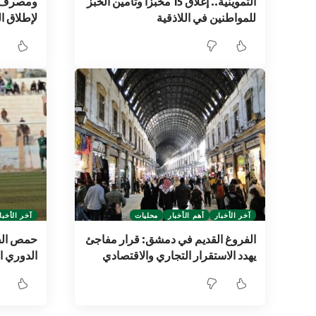
التموينية.. إغلاق 15 مخبزاً وتأمين الخبز
ومصرف س
للمواطنين في اللاذقية
لإطلاق ال
آخر الأخبار
أهم الأخبار
محليات
آخر الأخبا
الفروغ القديم في دمشق: قرار مفاجئ
حمص الف
يهدد الاستقرار التجاري والاقتصادي
الدوري ا